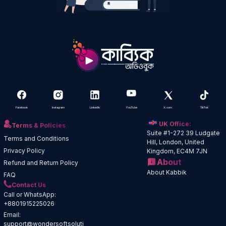
Facebook
Instagram
LinkedIn
YouTube
X.com
TikTok
UK Office:
Terms & Policies
Suite #1-272 39 Ludgate
Terms and Conditions
Hill, London, United
Privacy Policy
Kingdom, EC4M 7JN
About
Refund and Return Policy
About Kabbik
FAQ
Contact Us
Call or WhatsApp:
+8801915225026
Email:
support@wondersoftsoluti