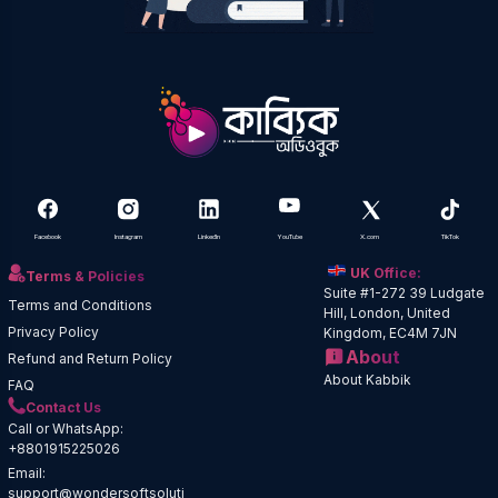
Facebook
Instagram
LinkedIn
YouTube
X.com
TikTok
UK Office:
Terms & Policies
Suite #1-272 39 Ludgate
Terms and Conditions
Hill, London, United
Privacy Policy
Kingdom, EC4M 7JN
About
Refund and Return Policy
About Kabbik
FAQ
Contact Us
Call or WhatsApp:
+8801915225026
Email:
support@wondersoftsoluti