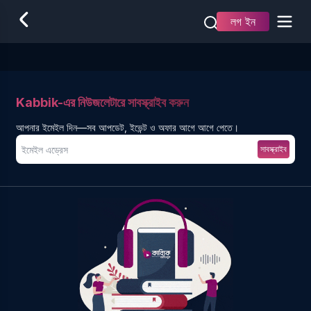
লগ ইন
Kabbik-এর নিউজলেটারে সাবস্ক্রাইব করুন
আপনার ইমেইল দিন—সব আপডেট, ইভেন্ট ও অফার আগে আগে পেতে।
সাবস্ক্রাইব