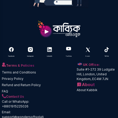
Facebook
Instagram
LinkedIn
YouTube
X.com
TikTok
UK Office:
Terms & Policies
Suite #1-272 39 Ludgate
Terms and Conditions
Hill, London, United
Privacy Policy
Kingdom, EC4M 7JN
About
Refund and Return Policy
About Kabbik
FAQ
Contact Us
Call or WhatsApp:
+8801915225026
Email:
support@wondersoftsoluti