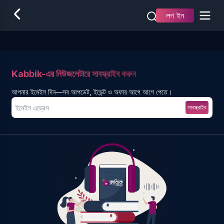
লগ ইন
Kabbik-এর নিউজলেটারে সাবস্ক্রাইব করুন
আপনার ইমেইল দিন—সব আপডেট, ইভেন্ট ও অফার আগে আগে পেতে।
সাবস্ক্রাইব