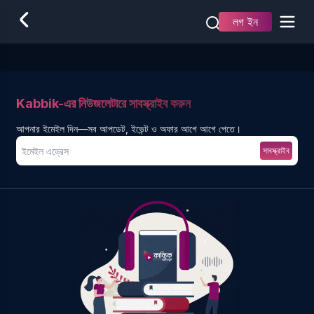
লগ ইন
Kabbik-এর নিউজলেটারে সাবস্ক্রাইব করুন
আপনার ইমেইল দিন—সব আপডেট, ইভেন্ট ও অফার আগে আগে পেতে।
সাবস্ক্রাইব