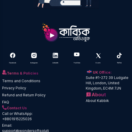
Facebook
Instagram
LinkedIn
YouTube
X.com
TikTok
UK Office:
Terms & Policies
Suite #1-272 39 Ludgate
Terms and Conditions
Hill, London, United
Privacy Policy
Kingdom, EC4M 7JN
About
Refund and Return Policy
About Kabbik
FAQ
Contact Us
Call or WhatsApp:
+8801915225026
Email:
support@wondersoftsoluti