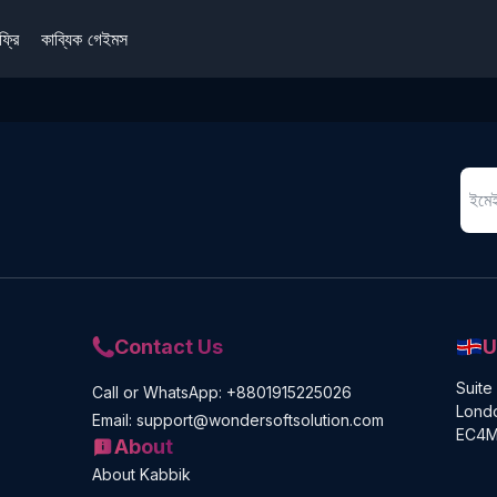
ফ্রি
কাব্যিক গেইমস
Contact Us
U
Suite
Call or WhatsApp: +8801915225026
Londo
Email: support@wondersoftsolution.com
EC4M
About
About Kabbik