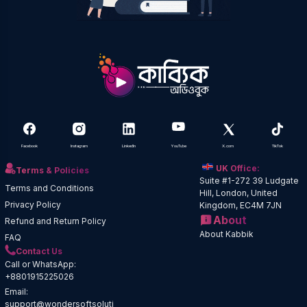
Facebook
Instagram
LinkedIn
YouTube
X.com
TikTok
UK Office:
Terms & Policies
Suite #1-272 39 Ludgate
Terms and Conditions
Hill, London, United
Privacy Policy
Kingdom, EC4M 7JN
About
Refund and Return Policy
About Kabbik
FAQ
Contact Us
Call or WhatsApp:
+8801915225026
Email:
support@wondersoftsoluti