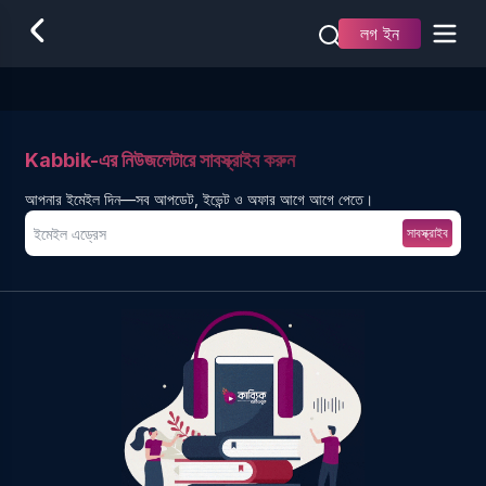
লগ ইন
Kabbik-এর নিউজলেটারে সাবস্ক্রাইব করুন
আপনার ইমেইল দিন—সব আপডেট, ইভেন্ট ও অফার আগে আগে পেতে।
সাবস্ক্রাইব