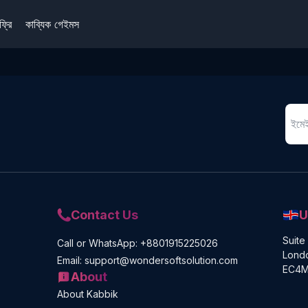
ফ্রি
কাব্যিক গেইমস
Contact Us
U
Suite
Call or WhatsApp: +8801915225026
Londo
Email: support@wondersoftsolution.com
EC4M
About
About Kabbik