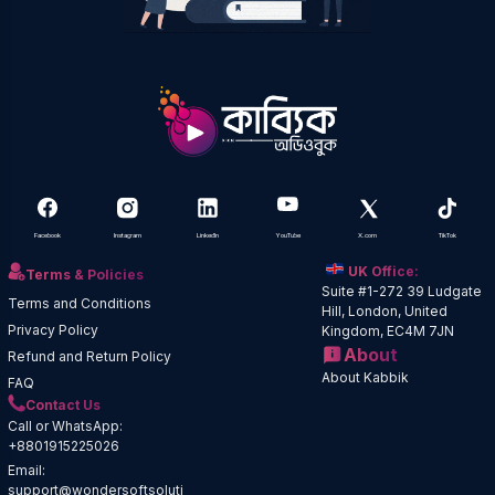
Facebook
Instagram
LinkedIn
YouTube
X.com
TikTok
UK Office:
Terms & Policies
Suite #1-272 39 Ludgate
Terms and Conditions
Hill, London, United
Privacy Policy
Kingdom, EC4M 7JN
About
Refund and Return Policy
About Kabbik
FAQ
Contact Us
Call or WhatsApp:
+8801915225026
Email:
support@wondersoftsoluti