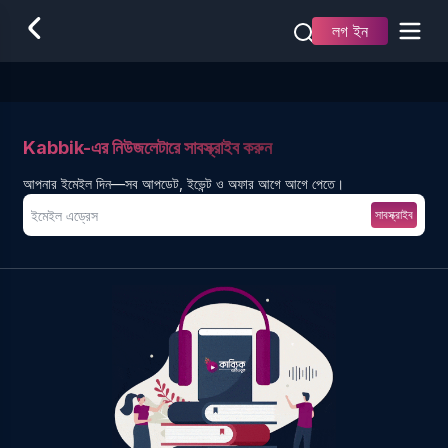
লগ ইন
Kabbik-এর নিউজলেটারে সাবস্ক্রাইব করুন
আপনার ইমেইল দিন—সব আপডেট, ইভেন্ট ও অফার আগে আগে পেতে।
সাবস্ক্রাইব