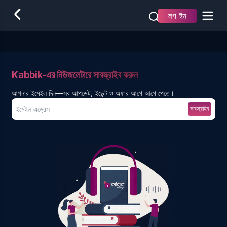
লগ ইন
Kabbik-এর নিউজলেটারে সাবস্ক্রাইব করুন
আপনার ইমেইল দিন—সব আপডেট, ইভেন্ট ও অফার আগে আগে পেতে।
সাবস্ক্রাইব