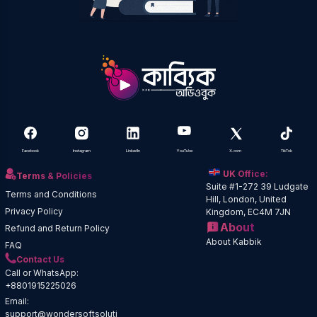
Facebook
Instagram
LinkedIn
YouTube
X.com
TikTok
UK Office:
Terms & Policies
Suite #1-272 39 Ludgate
Terms and Conditions
Hill, London, United
Privacy Policy
Kingdom, EC4M 7JN
About
Refund and Return Policy
About Kabbik
FAQ
Contact Us
Call or WhatsApp:
+8801915225026
Email:
support@wondersoftsoluti