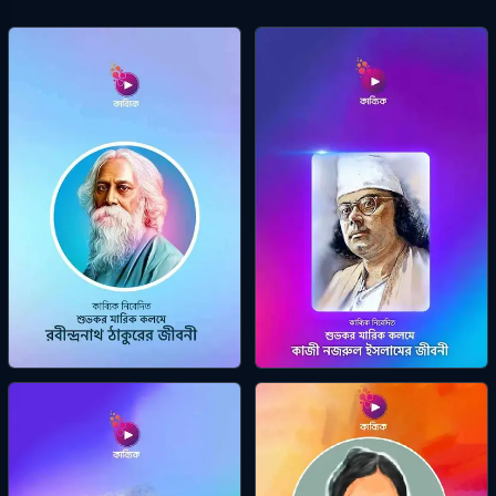
রবীন্দ্রনাথ ঠাকুর
কাজী নজরুল ইসলাম
শুভঙ্কর মারিক
শুভঙ্কর মারিক