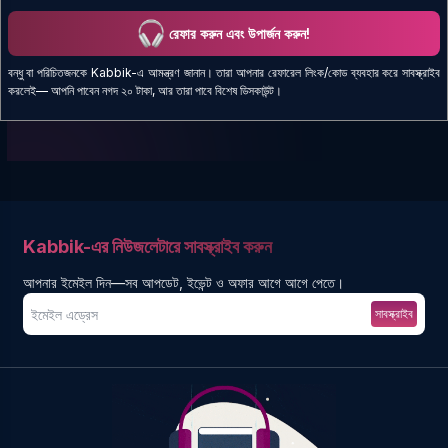
শুভঙ্কর মারিক
রেফার করুন এবং উপার্জন করুন!
বন্ধু বা পরিচিতজনকে Kabbik-এ আমন্ত্রণ জানান। তারা আপনার রেফারেল লিংক/কোড ব্যবহার করে সাবস্ক্রাইব
করলেই— আপনি পাবেন নগদ ২০ টাকা, আর তারা পাবে বিশেষ ডিসকাউন্ট।
Kabbik-এর নিউজলেটারে সাবস্ক্রাইব করুন
আপনার ইমেইল দিন—সব আপডেট, ইভেন্ট ও অফার আগে আগে পেতে।
সাবস্ক্রাইব