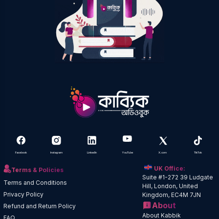
Facebook
Instagram
LinkedIn
YouTube
X.com
TikTok
UK Office:
Terms & Policies
Suite #1-272 39 Ludgate
Terms and Conditions
Hill, London, United
Privacy Policy
Kingdom, EC4M 7JN
About
Refund and Return Policy
About Kabbik
FAQ