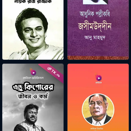
কিংবদন্তী নায়ক রাজ রাজ্জাক
আধুনিক পল্লীকবি জসীমউদ্‌দীন
রেন্ট TK.
কাব্যিক অরিজিনাল
ড. আনু মাহ্‌মুদ
৩৯