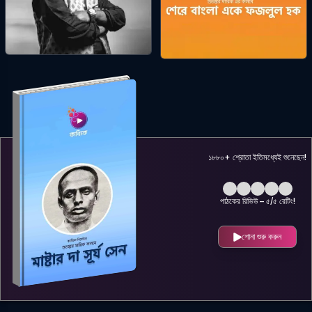
এন্ড্রু কিশোরের জীবন ও কর্ম
শেরে বাংলা একে ফজলুল হক
Kabbik
শুভঙ্কর মারিক
১৮৮০
+ শ্রোতা ইতিমধ্যেই শুনেছেন!
পাঠকের রিভিউ – ৫/
৫
রেটিং!
শোনা শুরু করুন