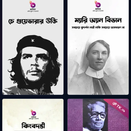
জীর্ণ পাতা ঝরার বেলায়
প্রফেসর ড. এম আলিমউল্যা
মিয়ান: স্বপ্ন ছাড়িয়ে যাওয়া
দিলারা জামান
মানুষ
ইমদাদুল হক মিলন
চে গুয়েভারার উক্তি
ম্যারি অ্যান বিভান: সবচেয়ে
রেন্ট TK.
কুদর্শন নারী নাকি সবচেয়ে
কাব্যিক অরিজিনাল
৩৯
অসাধারণ মা?
কাব্যিক অরিজিনাল