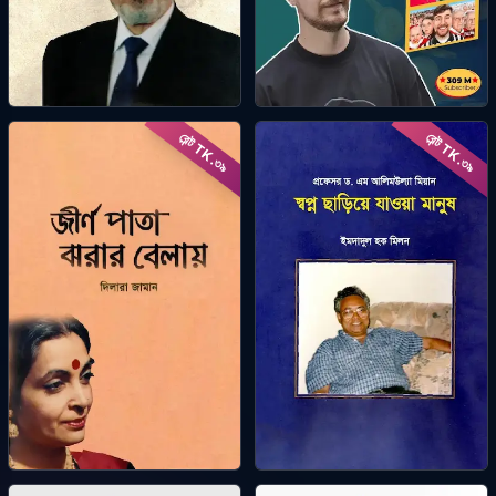
প্রেসিডেন্ট মুরসি: আরব বসন্ত
মিস্টারবিস্টের উত্থানের গল্প
রেন্ট TK.
রেন্ট TK.
থেকে শাহাদাত
কাব্যিক অরিজিনাল
৩৯
৩৯
ওয়াহিদ জামান